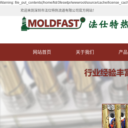
Warning: file_put_contents(/home/fstr3feswtpr/wwwroot/source/cache/license_cache
欢迎来到深圳市法仕特热流道有限公司官方网站！
网站首页
关于我们
产品
公司介绍
热流
尖点
开放
针阀
热流道
热流道