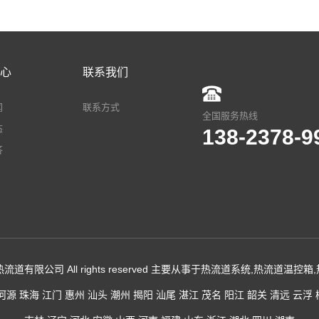
心
联系我们
闻
联系方式
全国服务热线
态
138-2378-
答
流道有限公司 All rights reserved 主要从事于
热流道系统
,
热流道温控箱
,
河源
珠海
江门
惠州
汕头
潮州
揭阳
汕尾
湛江
茂名
阳江
韶关
清远
云浮