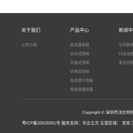
关于我们
产品中心
新闻中
公司介绍
热流道系统
公司新
尖点式热咀
行业动
开放式热咀
常见问
针阀式热咀
热流道分流板
热流道温控箱
Copyright © 深圳市法仕特热
粤ICP备20028301号
服务支持：
华企立方
主营区域：
宝安