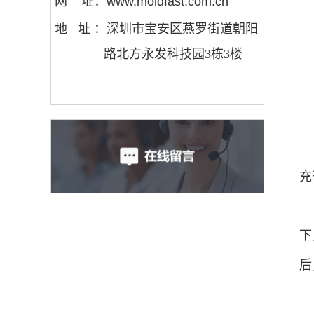
网 址：www.moldfast.com.cn
地 址 ：
深圳市宝安区燕罗街道朝阳
路北方永发科技园3栋3楼
充
下
后