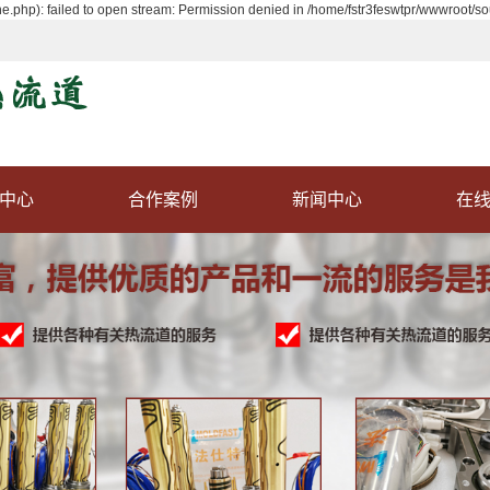
.php): failed to open stream: Permission denied in /home/fstr3feswtpr/wwwroot/so
中心
合作案例
新闻中心
在
道系统
案例展示
公司新闻
式热咀
行业动态
式热咀
常见问答
式热咀
分流板
温控箱