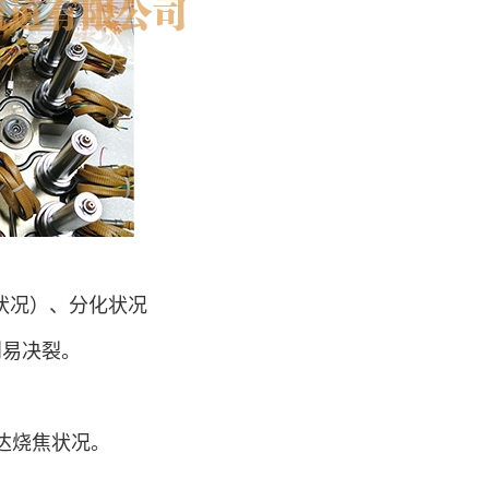
状况）、分化状况
则易决裂。
达烧焦状况。