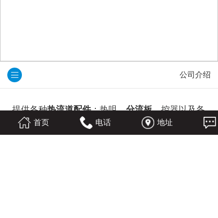
公司介绍
提供各种
热流道配件
：热咀、
分流板
、控器以及各
首页
电话
地址
型号的工业插座。
提供各种有关
热流道
的服务：设计、制造、技术咨
询和模流分析服务。