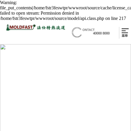
Warning:
file_put_contents(/home/fstr3feswtpr/wwwroot/source/cache/license_c
failed to open stream: Permission denied in
/home/fstr3feswtpr/wwwroot/source/model/api.class.php on line 217
40000 8000