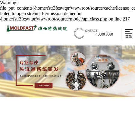
Warning:
file_put_contents(/home/fstr3feswtpr/wwwroot/source/cache/license_c
failed to open stream: Permission denied in
/home/fstr3feswtpr/wwwroot/source/model/api.class.php on line 217
40000 8000