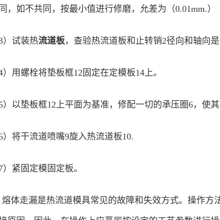
同，如不共同，按最小值进行修磨，允差为（0.01mm.）
3）试装热
流道板
，查验热流道板和止转销2径向和轴向是
4）用螺栓将垫板框12固定在定模板14上。
5）以垫板框12上平面为基准，修配一切的承压圈6，使
6）将干流道喷嘴9旋入热流道板10.
7）紧固定模固定板。
体走漏是热流道模具常见的故障和失效方式。操作方法