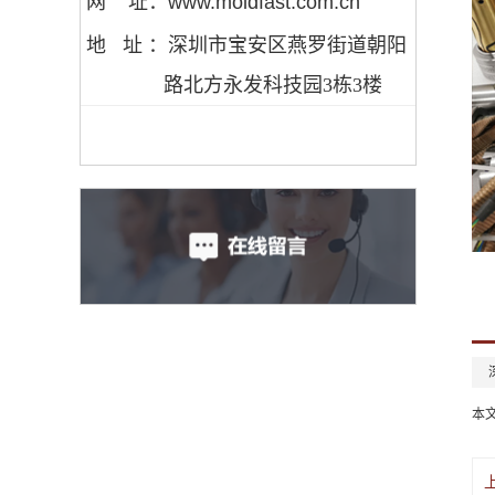
网 址：www.moldfast.com.cn
地 址 ：
深圳市宝安区燕罗街道朝阳
路北方永发科技园3栋3楼
本