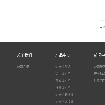
关于我们
产品中心
新闻中
公司介绍
热流道系统
公司新
尖点式热咀
行业动
开放式热咀
常见问
针阀式热咀
热流道分流板
热流道温控箱