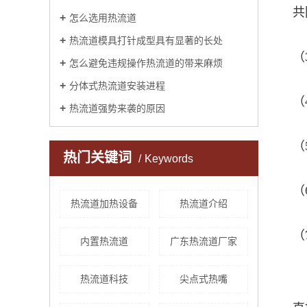
共
怎么选用热流道
热流道模具打针成型具有显著的长处
（
怎么避免违规操作热流道的带来麻烦
分体式热流道安装进程
（
热流道强势来袭的原因
（
热门关键词
Keywords
（
热流道加热设备
热流道介绍
（
内置热流道
广东热流道厂家
熔
热流道科技
尖点式热嘴