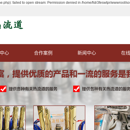
.php): failed to open stream: Permission denied in /home/fstr3feswtpr/wwwroot/so
中心
合作案例
新闻中心
在
道系统
案例展示
公司新闻
式热咀
行业动态
式热咀
常见问答
式热咀
分流板
温控箱