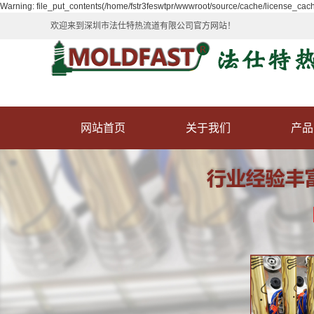
Warning: file_put_contents(/home/fstr3feswtpr/wwwroot/source/cache/license_cache
欢迎来到深圳市法仕特热流道有限公司官方网站！
网站首页
关于我们
产品
公司介绍
热流
尖点
开放
针阀
热流道
热流道