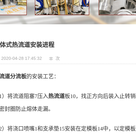
体式热流道安装进程
2020-04-28 17:45:32
次
流道分流板
的安装工艺：
1）将流道阻塞7压入
热流道
板10，找正方向后装入止转
密封圈防止熔体走漏。
2）将浇口喷嘴1和支承垫15安装在定模板14中，以定